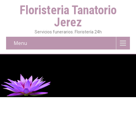
Floristeria Tanatorio
Jerez
Servicios funerarios. Floristería 24h
Menu