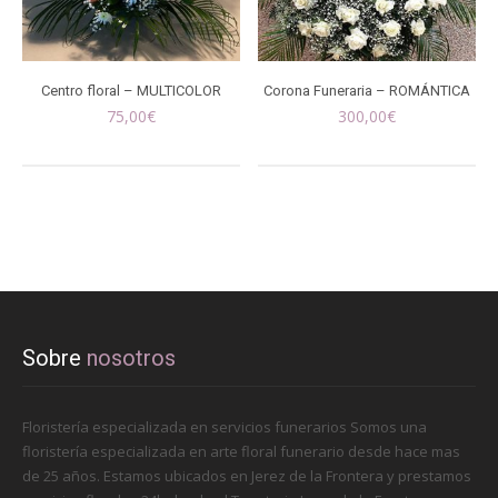
Centro floral – MULTICOLOR
Corona Funeraria – ROMÁNTICA
75,00
€
300,00
€
Sobre
nosotros
Floristería especializada en servicios funerarios Somos una
floristería especializada en arte floral funerario desde hace mas
de 25 años. Estamos ubicados en Jerez de la Frontera y prestamos