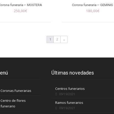
Corona funeraria – MOSTERA
Corona funeraria – GEMINIS
250,00
€
180,00
€
1
2
→
enú
Últimas novedades
Centros funerarios
Coronas Funerarias
09/19/2021
Centro de flores
Ramos funerarios
funerario
09/19/2021