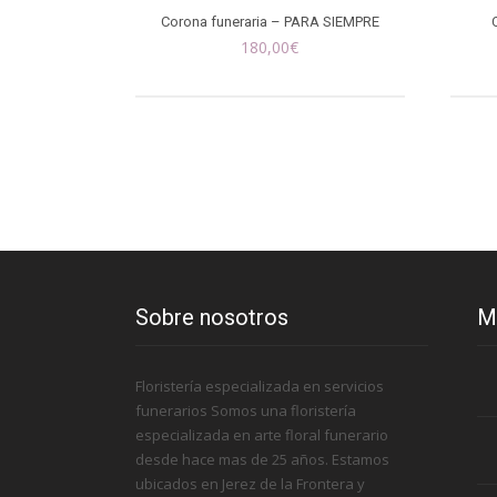
Corona funeraria – PARA SIEMPRE
180,00
€
Sobre nosotros
M
Floristería especializada en servicios
funerarios Somos una floristería
especializada en arte floral funerario
desde hace mas de 25 años. Estamos
ubicados en Jerez de la Frontera y