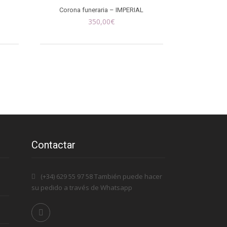
Corona funeraria – IMPERIAL
350,00
€
Contactar
(+34) 629 55 97 58 También puede hacer
su pedido a través de Whatsapp